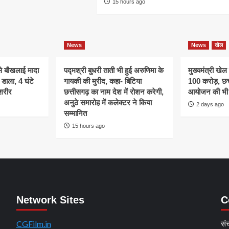
15 hours ago
News
News
खेल
े बौखलाई मादा
पद्मश्री बुधरी ताती भी हुई अरुणिमा के
मुख्यमंत्री खेल
डाला, 4 घंटे
गायकी की मुरीद, कहा- बिटिया
100 करोड़, छत्
शरीर
छत्तीसगढ़ का नाम देश में रोशन करेगी,
आयोजन की भी 
अनुठे समारोह में कलेक्टर ने किया
2 days ago
सम्मानित
15 hours ago
Network Sites
C
CGFilm.in
सं