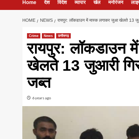
Home
देश
विदेश
व्यापार
खेल
मनोरंजन
लाइ
HOME
NEWS
रायपुर: लॉकडाउन में मास्क लगाकर जुआ खेलते 13 ज
Crime
News
छत्तीसगढ़
रायपुर: लॉकडाउन म
खेलते 13 जुआरी गि
जब्त
6 years ago