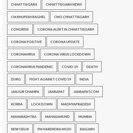
CHHATTISGARH
CHHATTISGARH NEWS
CM BHUPESH BAGHEL
CMO CHHATTISGARH
CONGRESS
CORONA ALERT IN CHHATTISGARH
CORONA POSITIVE
CORONA UPDATE
CORONAVIRUS
CORONA VIRUS LOCKDOWN
CORONAVIRUS PANDEMIC
COVID-19
DEATH
DURG
FIGHT AGAINST COVID 19
INDIA
JANJGIR CHAMPA
JANRAPAT
JANRAPAT.COM
KORBA
LOCK DOWN
MADHYAPRADESH
MAHARASHTRA
MAHASAMUND
MUMBAI
NEW DELHI
PM NARENDRA MODI
RAIGARH