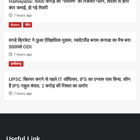
Ramayana: 4000 करोड़ की ‘रामायण’ का रिकवरी प्लान, विदेशों से होगी
बंपर कमाई, हो गई तैयारी
7 hours ago
News
खेल
वनडे क्रिकेट ने छुआ ऐतिहासिक मुकाम, स्कॉटलैंड बनाम कनाडा का मैच बना
5000वां ODI
7 hours ago
छत्तीसगढ़
UPSC क्लियर करने से पहले IT ऑफिसर, IFS का एग्जाम पास किया, कौन
हैं IPS राहुल बंसल, 1 करोड़ की रिश्वत का आरोप
7 hours ago
Useful Link