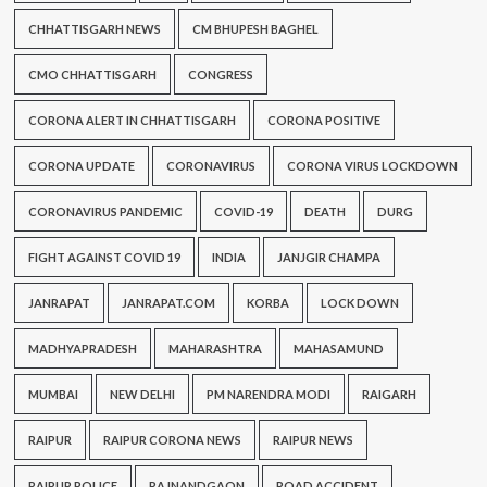
CHHATTISGARH NEWS
CM BHUPESH BAGHEL
CMO CHHATTISGARH
CONGRESS
CORONA ALERT IN CHHATTISGARH
CORONA POSITIVE
CORONA UPDATE
CORONAVIRUS
CORONA VIRUS LOCKDOWN
CORONAVIRUS PANDEMIC
COVID-19
DEATH
DURG
FIGHT AGAINST COVID 19
INDIA
JANJGIR CHAMPA
JANRAPAT
JANRAPAT.COM
KORBA
LOCK DOWN
MADHYAPRADESH
MAHARASHTRA
MAHASAMUND
MUMBAI
NEW DELHI
PM NARENDRA MODI
RAIGARH
RAIPUR
RAIPUR CORONA NEWS
RAIPUR NEWS
RAIPUR POLICE
RAJNANDGAON
ROAD ACCIDENT