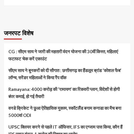
more
about
पैसे
लेकर
थाने
पहुंचा
जनरपट विशेष
पीड़ित,
ASI
को
CG : सीएम साय ने जारी की महतारी वंदन योजना की 30वीं किस्त, महिलाएं
जैसे
फटाफट चेक करें एकाउंट
ही
थमाया
सीएम साय ने बुनकरों को दी सौगात : छत्तीसगढ़ का हैंडलूम ब्रांड ‘कोशल फैब’
नोटों
का
लॉन्च, सरेंडर महिलाओं ने किया रैंप वॉक
बंडल
हो
Ramayana: 4000 करोड़ की ‘रामायण’ का रिकवरी प्लान, विदेशों से होगी
गया
बंपर कमाई, हो गई तैयारी
कांड,
ACB
वनडे क्रिकेट ने छुआ ऐतिहासिक मुकाम, स्कॉटलैंड बनाम कनाडा का मैच बना
ने
5000वां ODI
बनाया
था
UPSC क्लियर करने से पहले IT ऑफिसर, IFS का एग्जाम पास किया, कौन हैं
सॉलिड
प्लान